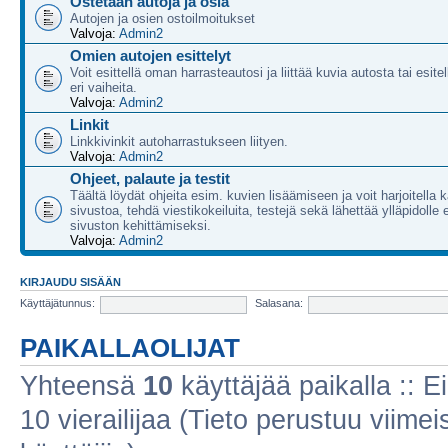
Ostetaan autoja ja osia
Autojen ja osien ostoilmoitukset
Valvoja:
Admin2
Omien autojen esittelyt
Voit esittellä oman harrasteautosi ja liittää kuvia autosta tai esite
eri vaiheita.
Valvoja:
Admin2
Linkit
Linkkivinkit autoharrastukseen liityen.
Valvoja:
Admin2
Ohjeet, palaute ja testit
Täältä löydät ohjeita esim. kuvien lisäämiseen ja voit harjoitella
sivustoa, tehdä viestikokeiluita, testejä sekä lähettää ylläpidolle
sivuston kehittämiseksi.
Valvoja:
Admin2
KIRJAUDU SISÄÄN
Käyttäjätunnus:
Salasana:
PAIKALLAOLIJAT
Yhteensä
10
käyttäjää paikalla :: Ei
10 vierailijaa (Tieto perustuu viimeis