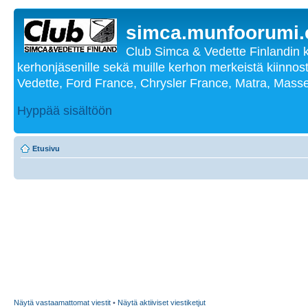
simca.munfoorumi
Club Simca & Vedette Finlandin 
kerhonjäsenille sekä muille kerhon merkeistä kiinnost
Vedette, Ford France, Chrysler France, Matra, Masse
Hyppää sisältöön
Etusivu
Näytä vastaamattomat viestit
•
Näytä aktiiviset viestiketjut