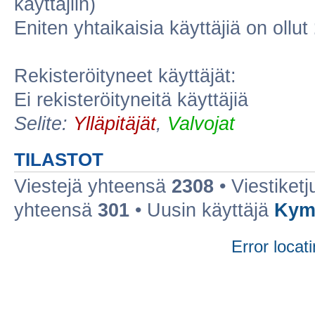
käyttäjiin)
Eniten yhtaikaisia käyttäjiä on ollut
Rekisteröityneet käyttäjät:
Ei rekisteröityneitä käyttäjiä
Selite:
Ylläpitäjät
,
Valvojat
TILASTOT
Viestejä yhteensä
2308
• Viestiket
yhteensä
301
• Uusin käyttäjä
Kym
Error locati