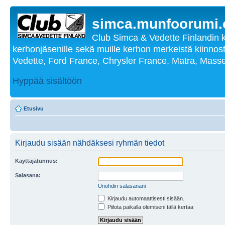
simca.munfoorumi
Club Simca & Vedette Finlandin 
kerhonjäsenille sekä muille kerhon merkeistä kiinnost
Vedette, Ford France, Chrysler France, Matra, Masse
Hyppää sisältöön
Etusivu
Kirjaudu sisään nähdäksesi ryhmän tiedot
Käyttäjätunnus:
Salasana:
Unohdin salasanani
Kirjaudu automaattisesti sisään.
Piilota paikalla olemiseni tällä kertaa