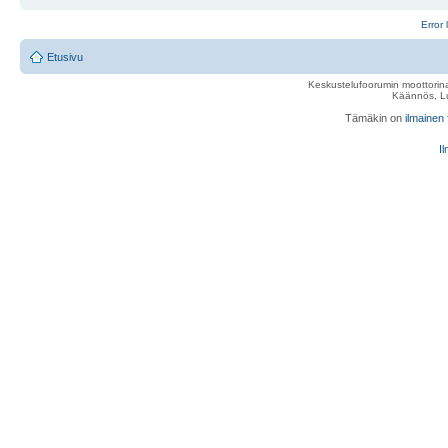
Error 
Etusivu
Keskustelufoorumin moottorina
Käännös, Lu
Tämäkin on
ilmainen
Il