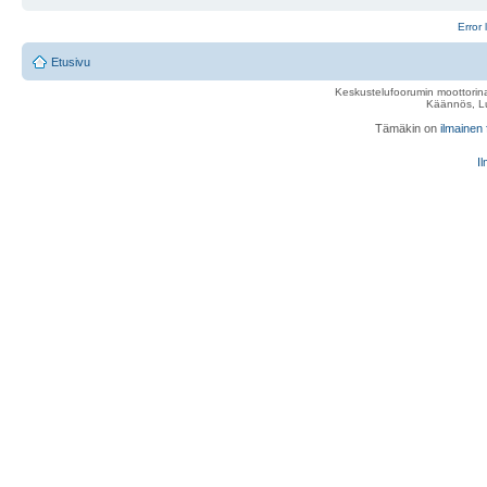
Error 
Etusivu
Keskustelufoorumin moottorina
Käännös, Lu
Tämäkin on
ilmainen
Il