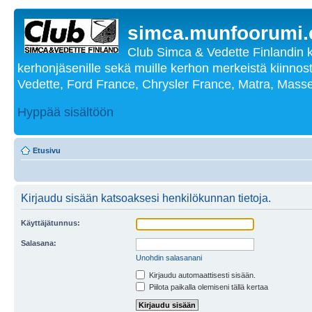
simca.munfoorumi
Club Simca & Vedette Finlandin 
kerhonjäsenille sekä muille kerhon merkeistä kiinnost
Vedette, Ford France, Chrysler France, Matra, Masse
Hyppää sisältöön
Etusivu
Kirjaudu sisään katsoaksesi henkilökunnan tietoja.
Käyttäjätunnus:
Salasana:
Unohdin salasanani
Kirjaudu automaattisesti sisään.
Piilota paikalla olemiseni tällä kertaa