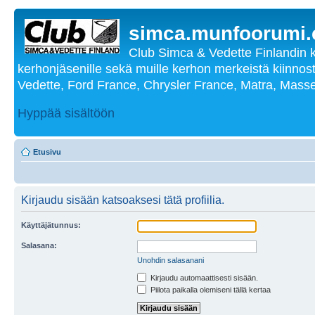
simca.munfoorumi
Club Simca & Vedette Finlandin 
kerhonjäsenille sekä muille kerhon merkeistä kiinnost
Vedette, Ford France, Chrysler France, Matra, Masse
Hyppää sisältöön
Etusivu
Kirjaudu sisään katsoaksesi tätä profiilia.
Käyttäjätunnus:
Salasana:
Unohdin salasanani
Kirjaudu automaattisesti sisään.
Piilota paikalla olemiseni tällä kertaa