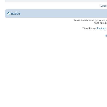
Error 
Etusivu
Keskustelufoorumin moottorina
Käännös, Lu
Tämäkin on
ilmainen
Il