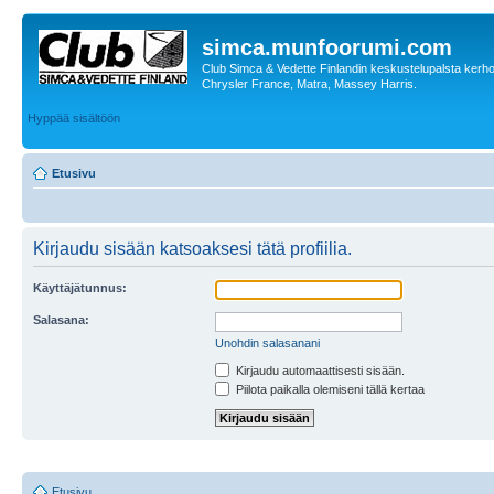
simca.munfoorumi.com
Club Simca & Vedette Finlandin keskustelupalsta kerhon
Chrysler France, Matra, Massey Harris.
Hyppää sisältöön
Etusivu
Kirjaudu sisään katsoaksesi tätä profiilia.
Käyttäjätunnus:
Salasana:
Unohdin salasanani
Kirjaudu automaattisesti sisään.
Piilota paikalla olemiseni tällä kertaa
Etusivu