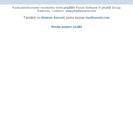
Keskustelufoorumin moottorina toimii
phpBB
® Forum Software © phpBB Group
Käännös, Lurttinen,
www.phpbbsuomi.com
Tämäkin on
ilmainen foorumi
, jonka tarjoaa
munfoorumi.com
Ilmoita asiaton sisältö