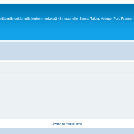
jäsenille sekä muille kerhon merkeistä kiinnostuneille. Simca, Talbot, Vedette, Ford France,
Switch to mobile style