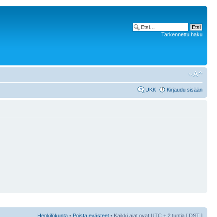
Tarkennettu haku
UKK
Kirjaudu sisään
Henkilökunta
•
Poista evästeet
• Kaikki ajat ovat UTC + 2 tuntia [
DST
]