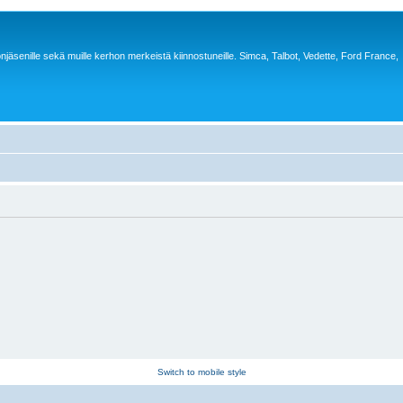
jäsenille sekä muille kerhon merkeistä kiinnostuneille. Simca, Talbot, Vedette, Ford France,
Switch to mobile style