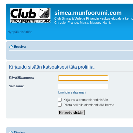
simca.munfoorumi.com
Club Simca & Vedette Finlandin keskustelupalsta kerhon
Chrysler France, Matra, Massey Harris.
Hyppää sisältöön
Etusivu
Kirjaudu sisään katsoaksesi tätä profiilia.
Käyttäjätunnus:
Salasana:
Unohdin salasanani
Kirjaudu automaattisesti sisään.
Piilota paikalla olemiseni tällä kertaa
Etusivu