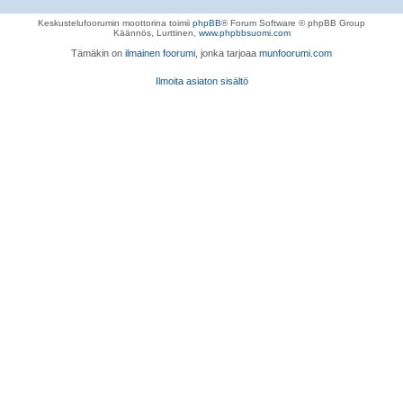
Keskustelufoorumin moottorina toimii
phpBB
® Forum Software © phpBB Group
Käännös, Lurttinen,
www.phpbbsuomi.com
Tämäkin on
ilmainen foorumi
, jonka tarjoaa
munfoorumi.com
Ilmoita asiaton sisältö