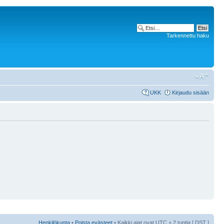
Tarkennettu haku
UKK
Kirjaudu sisään
Henkilökunta
•
Poista evästeet
• Kaikki ajat ovat UTC + 2 tuntia [
DST
]