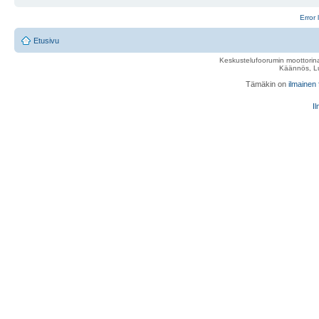
Error 
Etusivu
Keskustelufoorumin moottorina
Käännös, Lu
Tämäkin on
ilmainen
Il