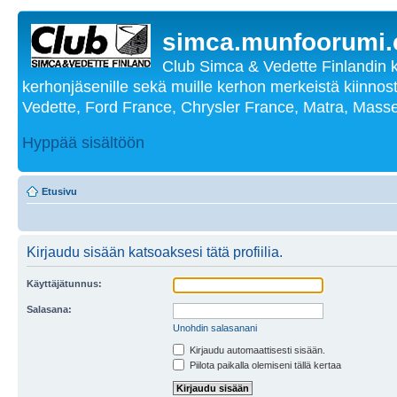
simca.munfoorumi
Club Simca & Vedette Finlandin 
kerhonjäsenille sekä muille kerhon merkeistä kiinnost
Vedette, Ford France, Chrysler France, Matra, Masse
Hyppää sisältöön
Etusivu
Kirjaudu sisään katsoaksesi tätä profiilia.
Käyttäjätunnus:
Salasana:
Unohdin salasanani
Kirjaudu automaattisesti sisään.
Piilota paikalla olemiseni tällä kertaa