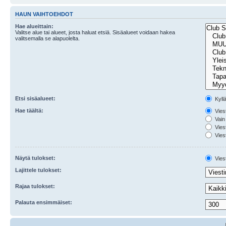
HAUN VAIHTOEHDOT
Hae alueittain:
Valitse alue tai alueet, josta haluat etsiä. Sisäalueet voidaan hakea
valitsemalla se alapuolelta.
Etsi sisäalueet:
Kyll
Hae täältä:
Viest
Vain 
Viest
Viest
Näytä tulokset:
Viest
Lajittele tulokset:
Rajaa tulokset:
Palauta ensimmäiset: