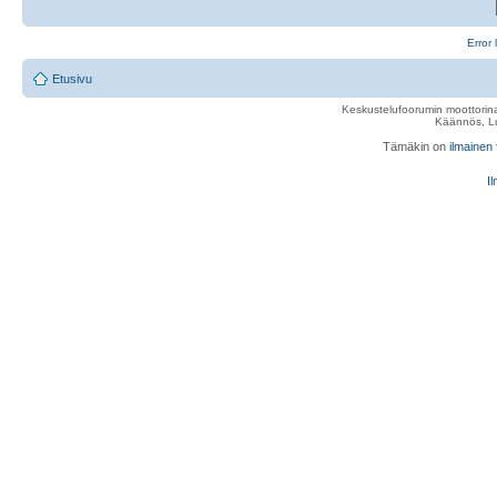
Error 
Etusivu
Keskustelufoorumin moottorina
Käännös, Lu
Tämäkin on
ilmainen
Il