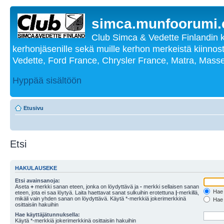
simca.munfoorumi
Club Simca & Vedette Finlandin 
kerhonjäsenille sekä muille kerhon merkeistä kiinnost
Vedette, Ford France, Chrysler France, Matra, Masse
Hyppää sisältöön
Etusivu
Etsi
HAKULAUSEKE
Etsi avainsanoja:
Aseta
+
merkki sanan eteen, jonka on löydyttävä ja
-
merkki sellaisen sanan
Hae k
eteen, jota ei saa löytyä. Laita haettavat sanat sulkuihin erotettuna
|
-merkillä,
mikäli vain yhden sanan on löydyttävä. Käytä *-merkkiä jokerimerkkinä
Hae k
osittaisiin hakuihin
Hae käyttäjätunnuksella:
Käytä *-merkkiä jokerimerkkinä osittaisiin hakuihin