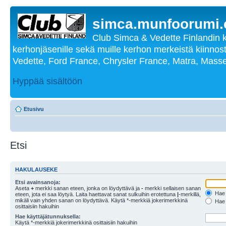
simca.munfoorumi
Club Simca & Vedette Finlandin 
kerhonjäsenille sekä muille kerhon merkeistä kiinnost
Vedette, Ford France, Chrysler France, Matra, Masse
Hyppää sisältöön
Etusivu
Etsi
HAKULAUSEKE
Etsi avainsanoja:
Aseta
+
merkki sanan eteen, jonka on löydyttävä ja
-
merkki sellaisen sanan
Hae k
eteen, jota ei saa löytyä. Laita haettavat sanat sulkuihin erotettuna
|
-merkillä,
mikäli vain yhden sanan on löydyttävä. Käytä *-merkkiä jokerimerkkinä
Hae k
osittaisiin hakuihin
Hae käyttäjätunnuksella:
Käytä *-merkkiä jokerimerkkinä osittaisiin hakuihin