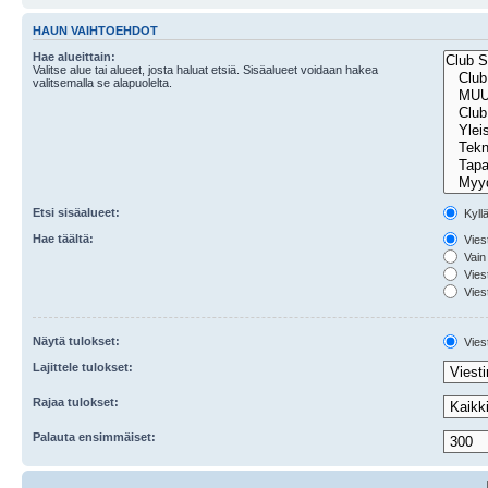
HAUN VAIHTOEHDOT
Hae alueittain:
Valitse alue tai alueet, josta haluat etsiä. Sisäalueet voidaan hakea
valitsemalla se alapuolelta.
Etsi sisäalueet:
Kyll
Hae täältä:
Viest
Vain 
Viest
Viest
Näytä tulokset:
Viest
Lajittele tulokset:
Rajaa tulokset:
Palauta ensimmäiset: