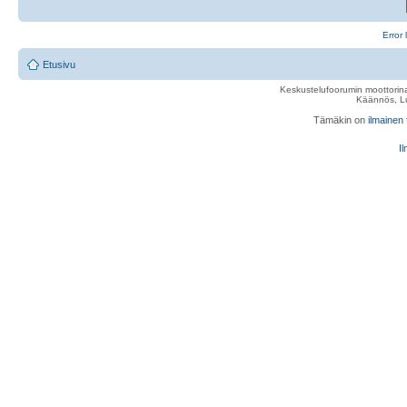
Error 
Etusivu
Keskustelufoorumin moottorina
Käännös, Lu
Tämäkin on
ilmainen
Il