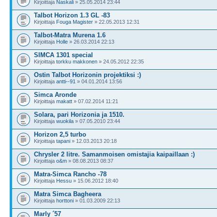
Kirjoittaja
Naskali
» 25.05.2014 23:44
Talbot Horizon 1.3 GL -83
Kirjoittaja
Fouga Magister
» 22.05.2013 12:31
Talbot-Matra Murena 1.6
Kirjoittaja
Holle
» 26.03.2014 22:13
SIMCA 1301 special
Kirjoittaja
torkku makkonen
» 24.05.2012 22:35
Ostin Talbot Horizonin projektiksi :)
Kirjoittaja
antti--91
» 04.01.2014 13:56
Simca Aronde
Kirjoittaja
makatt
» 07.02.2014 11:21
Solara, pari Horizonia ja 1510.
Kirjoittaja
wuokila
» 07.05.2010 23:44
Horizon 2,5 turbo
Kirjoittaja
tapani
» 12.03.2013 20:18
Chrysler 2 litre. Samanmoisen omistajia kaipaillaan :)
Kirjoittaja
o&m
» 08.08.2013 08:37
Matra-Simca Rancho -78
Kirjoittaja
Hessu
» 15.06.2012 18:40
Matra Simca Bagheera
Kirjoittaja
horttoni
» 01.03.2009 22:13
Marly ´57