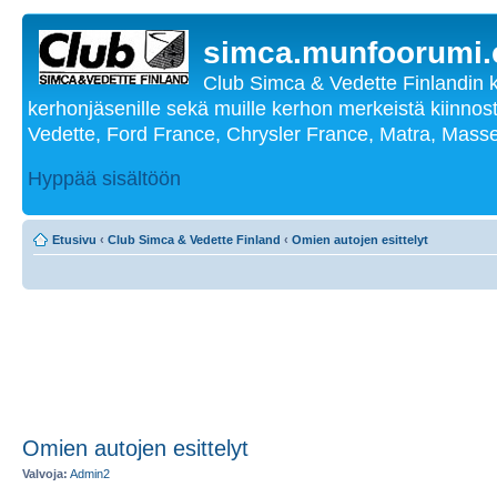
simca.munfoorumi
Club Simca & Vedette Finlandin 
kerhonjäsenille sekä muille kerhon merkeistä kiinnost
Vedette, Ford France, Chrysler France, Matra, Masse
Hyppää sisältöön
Etusivu
‹
Club Simca & Vedette Finland
‹
Omien autojen esittelyt
Omien autojen esittelyt
Valvoja:
Admin2