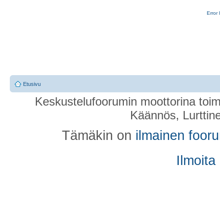
Error 
Etusivu
Keskustelufoorumin moottorina toim
Käännös, Lurttin
Tämäkin on
ilmainen foor
Ilmoita