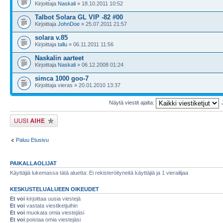
Kirjoittaja
Naskali
» 18.10.2011 10:52
Talbot Solara GL VIP -82 #00
Kirjoittaja
JohnDoe
» 25.07.2011 21:57
solara v.85
Kirjoittaja
tallu
» 06.11.2011 11:56
Naskalin aarteet
Kirjoittaja
Naskali
» 06.12.2008 01:24
simca 1000 goo-7
Kirjoittaja vieras » 20.01.2010 13:37
Näytä viestit ajalta:
Lähetä uusi viesti
Paluu Etusivu
PAIKALLAOLIJAT
Käyttäjiä lukemassa tätä aluetta: Ei rekisteröityneitä käyttäjiä ja 1 vierailijaa
KESKUSTELUALUEEN OIKEUDET
Et voi
kirjoittaa uusia viestejä
Et voi
vastata viestiketjuihin
Et voi
muokata omia viestejäsi
Et voi
poistaa omia viestejäsi