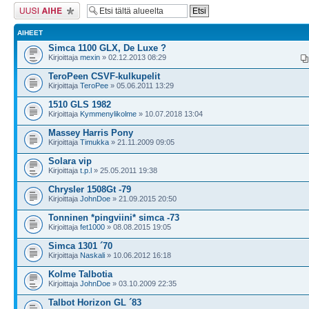
Lähetä uusi viesti
AIHEET
Simca 1100 GLX, De Luxe ?
Kirjoittaja
mexin
» 02.12.2013 08:29
TeroPeen CSVF-kulkupelit
Kirjoittaja
TeroPee
» 05.06.2011 13:29
1510 GLS 1982
Kirjoittaja
Kymmenylikolme
» 10.07.2018 13:04
Massey Harris Pony
Kirjoittaja
Timukka
» 21.11.2009 09:05
Solara vip
Kirjoittaja
t.p.l
» 25.05.2011 19:38
Chrysler 1508Gt -79
Kirjoittaja
JohnDoe
» 21.09.2015 20:50
Tonninen *pingviini* simca -73
Kirjoittaja
fet1000
» 08.08.2015 19:05
Simca 1301 ´70
Kirjoittaja
Naskali
» 10.06.2012 16:18
Kolme Talbotia
Kirjoittaja
JohnDoe
» 03.10.2009 22:35
Talbot Horizon GL ´83