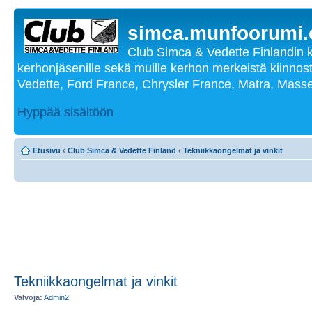
simca.munfoorumi
Club Simca & Vedette Finlandin 
kerhonjäsenille sekä muille kerhon merkeistä kiinnost
Vedette, Ford France, Chrysler France, Matra, Masse
Hyppää sisältöön
Etusivu
‹
Club Simca & Vedette Finland
‹
Tekniikkaongelmat ja vinkit
Tekniikkaongelmat ja vinkit
Valvoja:
Admin2