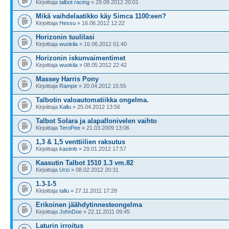
Kirjoittaja
talbot racing
» 29.08.2012 20:01
Mikä vaihdelaatikko käy Simca 1100:een?
Kirjoittaja
Hessu
» 16.06.2012 12:22
Horizonin tuulilasi
Kirjoittaja
wuokila
» 16.06.2012 01:40
Horizonin iskunvaimentimet
Kirjoittaja
wuokila
» 08.05.2012 22:42
Massey Harris Pony
Kirjoittaja
Rampe
» 20.04.2012 15:55
Talbotin valoautomatiikka ongelma.
Kirjoittaja
Kallu
» 25.04.2012 13:56
Talbot Solara ja alapallonivelen vaihto
Kirjoittaja
TeroPee
» 21.03.2009 13:06
1,3 & 1,5 venttiilien raksutus
Kirjoittaja
kasimb
» 29.01.2012 17:57
Kaasutin Talbot 1510 1.3 vm.82
Kirjoittaja
Urzi
» 08.02.2012 20:31
1.3-1-5
Kirjoittaja
tallu
» 27.11.2011 17:28
Erikoinen jäähdytinnesteongelma
Kirjoittaja
JohnDoe
» 22.11.2011 09:45
Laturin irroitus