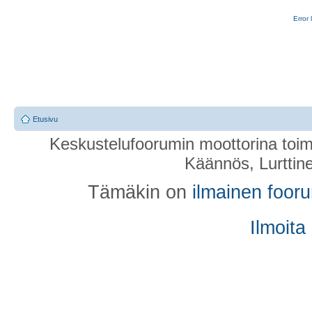
Error 
Etusivu
Keskustelufoorumin moottorina toim
Käännös, Lurttin
Tämäkin on
ilmainen foor
Ilmoita