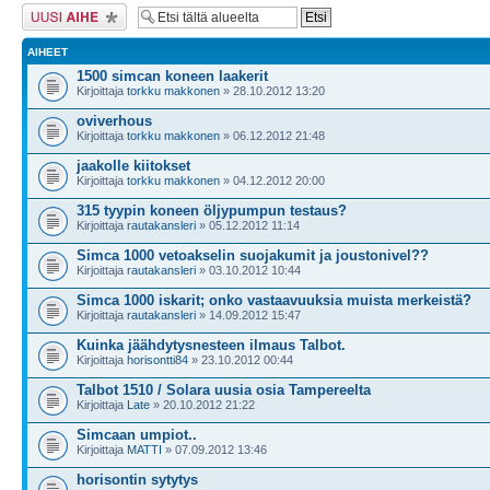
Lähetä uusi viesti
AIHEET
1500 simcan koneen laakerit
Kirjoittaja
torkku makkonen
» 28.10.2012 13:20
oviverhous
Kirjoittaja
torkku makkonen
» 06.12.2012 21:48
jaakolle kiitokset
Kirjoittaja
torkku makkonen
» 04.12.2012 20:00
315 tyypin koneen öljypumpun testaus?
Kirjoittaja
rautakansleri
» 05.12.2012 11:14
Simca 1000 vetoakselin suojakumit ja joustonivel??
Kirjoittaja
rautakansleri
» 03.10.2012 10:44
Simca 1000 iskarit; onko vastaavuuksia muista merkeistä?
Kirjoittaja
rautakansleri
» 14.09.2012 15:47
Kuinka jäähdytysnesteen ilmaus Talbot.
Kirjoittaja
horisontti84
» 23.10.2012 00:44
Talbot 1510 / Solara uusia osia Tampereelta
Kirjoittaja
Late
» 20.10.2012 21:22
Simcaan umpiot..
Kirjoittaja
MATTI
» 07.09.2012 13:46
horisontin sytytys