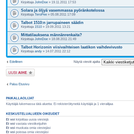
Kirjoittaja
JohnDoe
» 19.11.2011 17:53
Solara ja öljyä vasemmassa pyöränkotelossa
Kirjoittaja
TeroPee
» 05.08.2011 17:09
Talbot 1510:n jarrupaineen säädin
Kirjoittaja
1510
» 19.09.2011 13:21
Mittatilauksena männänrenkaita?
Kirjoittaja
JohnDoe
» 18.08.2011 21:49
Talbot Horizonin viisivaihteisen laatikon vaihdevivusto
Kirjoittaja
andy
» 14.07.2011 22:12
Edellinen
Näytä viestit ajalta:
Lähetä uusi viesti
Paluu Etusivu
PAIKALLAOLIJAT
Käyttäjiä lukemassa tätä aluetta: Ei rekisteröityneitä käyttäjiä ja 1 vierailijaa
KESKUSTELUALUEEN OIKEUDET
Et voi
kirjoittaa uusia viestejä
Et voi
vastata viestiketjuihin
Et voi
muokata omia viestejäsi
Et voi
poistaa omia viestejäsi