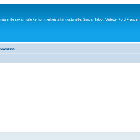
jäsenille sekä muille kerhon merkeistä kiinnostuneille. Simca, Talbot, Vedette, Ford France,
ebookissa