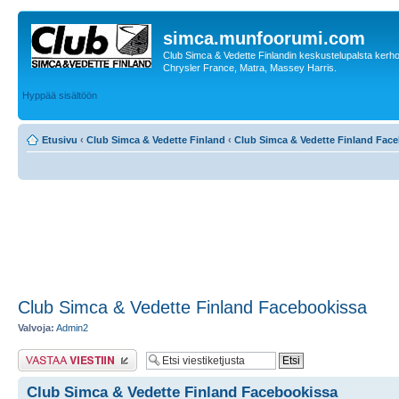
simca.munfoorumi.com
Club Simca & Vedette Finlandin keskustelupalsta kerhon
Chrysler France, Matra, Massey Harris.
Hyppää sisältöön
Etusivu
‹
Club Simca & Vedette Finland
‹
Club Simca & Vedette Finland Fac
Club Simca & Vedette Finland Facebookissa
Valvoja:
Admin2
Lähetä vastaus
Club Simca & Vedette Finland Facebookissa