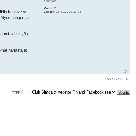
Ylläpitäjä
Viestit:
23
riin kuuluvista
Liittynyt:
16.11.2008 19:06
 Myös autojen ja
a kontaktit myös
mät harrastajat
1 viesti • Sivu
1
/
1
Hyppää: