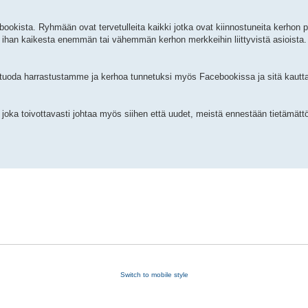
kista. Ryhmään ovat tervetulleita kaikki jotka ovat kiinnostuneita kerhon pii
 ihan kaikesta enemmän tai vähemmän kerhon merkkeihin liittyvistä asioista.
 tuoda harrastustamme ja kerhoa tunnetuksi myös Facebookissa ja sitä kautt
a toivottavasti johtaa myös siihen että uudet, meistä ennestään tietämättö
Switch to mobile style