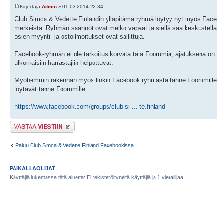
Kirjoittaja
Admin
» 01.03.2014 22:34
Club Simca & Vedette Finlandin ylläpitämä ryhmä löytyy nyt myös Faceboo
merkeistä. Ryhmän säännöt ovat melko vapaat ja siellä saa keskustella
osien myynti- ja ostoilmoitukset ovat sallittuja.
Facebook-ryhmän ei ole tarkoitus korvata tätä Foorumia, ajatuksena on
ulkomaisiin harrastajiin helpottuvat.
Myöhemmin rakennan myös linkin Facebook ryhmästä tänne Foorumille jok
löytävät tänne Foorumille.
https://www.facebook.com/groups/club.si ... te.finland
Lähetä vastaus
Paluu Club Simca & Vedette Finland Facebookissa
PAIKALLAOLIJAT
Käyttäjiä lukemassa tätä aluetta: Ei rekisteröityneitä käyttäjiä ja 1 vierailijaa