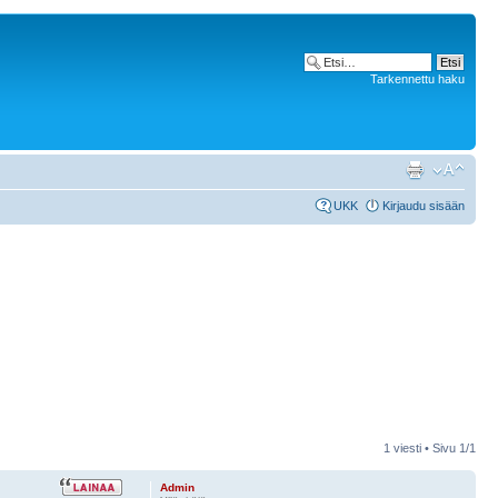
Tarkennettu haku
UKK
Kirjaudu sisään
1 viesti • Sivu
1
/
1
Admin