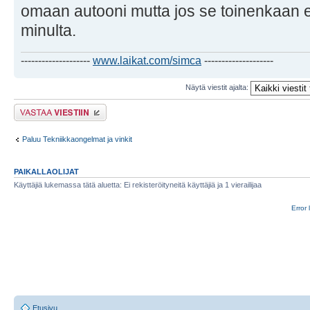
omaan autooni mutta jos se toinenkaan ei
minulta.
--------------------
www.laikat.com/simca
--------------------
Näytä viestit ajalta:
Lähetä vastaus
Paluu Tekniikkaongelmat ja vinkit
PAIKALLAOLIJAT
Käyttäjiä lukemassa tätä aluetta: Ei rekisteröityneitä käyttäjiä ja 1 vierailijaa
Error 
Etusivu