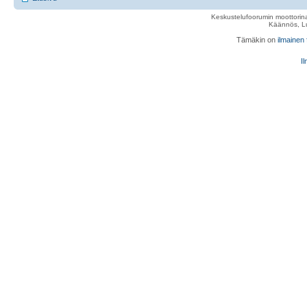
Keskustelufoorumin moottorina
Käännös, Lu
Tämäkin on
ilmainen
Il