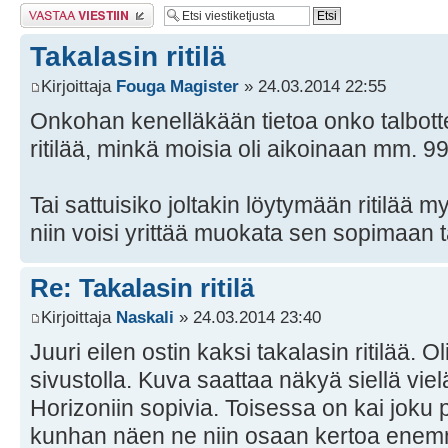
Lähetä vastaus
Takalasin ritilä
Kirjoittaja
Fouga Magister
» 24.03.2014 22:55
Onkohan kenelläkään tietoa onko talbotte
ritilää, minkä moisia oli aikoinaan mm. 9
Tai sattuisiko joltakin löytymään ritilää m
niin voisi yrittää muokata sen sopimaan tal
Re: Takalasin ritilä
Kirjoittaja
Naskali
» 24.03.2014 23:40
Juuri eilen ostin kaksi takalasin ritilää. O
sivustolla. Kuva saattaa näkyä siellä vielä
Horizoniin sopivia. Toisessa on kai joku
kunhan näen ne niin osaan kertoa ene