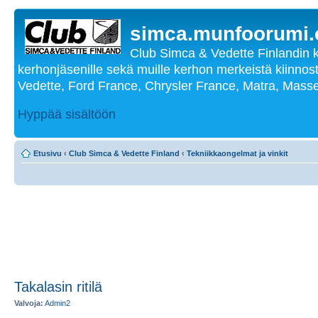
simca.munfoorumi
Club Simca & Vedette Finlandin 
kerhonjäsenille sekä muille kerhon merkeistä kiinnost
Vedette, Ford France, Chrysler France, Matra, Masse
Hyppää sisältöön
Etusivu
‹
Club Simca & Vedette Finland
‹
Tekniikkaongelmat ja vinkit
Takalasin ritilä
Valvoja:
Admin2