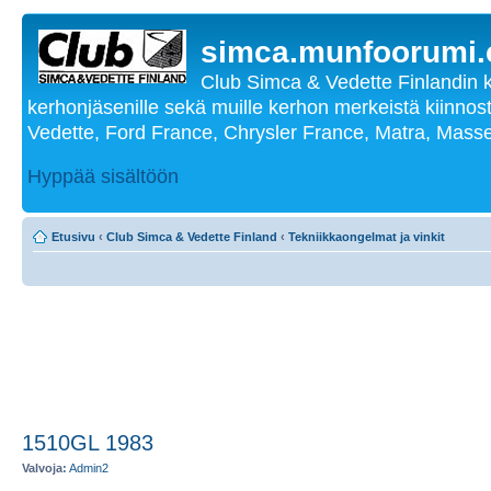
simca.munfoorumi
Club Simca & Vedette Finlandin 
kerhonjäsenille sekä muille kerhon merkeistä kiinnost
Vedette, Ford France, Chrysler France, Matra, Masse
Hyppää sisältöön
Etusivu
‹
Club Simca & Vedette Finland
‹
Tekniikkaongelmat ja vinkit
1510GL 1983
Valvoja:
Admin2