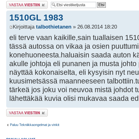
Lähetä vastaus
1510GL 1983
Kirjoittaja
talbothietanen
» 26.08.2014 18:20
eli terve vaan kaikille,sain tuallaisen 151
tässä autossa on vikaa ja osien puuttumi
konehuoneesta.haluaisin saada auton kä
akulle johtoja eli punanen ja musta johto
näyttää kokonaiselta, eli kysyisin nyt ne
kuusimetsässä maanneeseen talbottiin.t
tärkeä jos joku voi neuvoa mistä johdot tu
lähettäkää kuvia olisi mukavaa saada ed
Lähetä vastaus
Paluu Tekniikkaongelmat ja vinkit