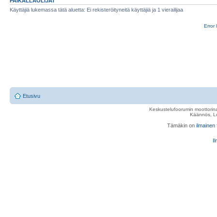
PAIKALLAOLIJAT
Käyttäjiä lukemassa tätä aluetta: Ei rekisteröityneitä käyttäjiä ja 1 vierailijaa
Error 
Etusivu
Keskustelufoorumin moottorina
Käännös, Lu
Tämäkin on
ilmainen
Il