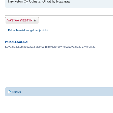
Tarviketori Oy Oulusta. Olivat hyllytavaraa.
Lähetä vastaus
Paluu Tekniikkaongelmat ja vinkit
PAIKALLAOLIJAT
Käyttäjiä lukemassa tätä aluetta: Ei rekisteröityneitä käyttäjiä ja 1 vierailijaa
Etusivu