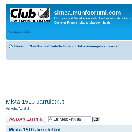
simca.munfoorumi.com
Club Simca & Vedette Finlandin keskustelupalsta kerhon
Chrysler France, Matra, Massey Harris.
Hyppää sisältöön
Etusivu
‹
Club Simca & Vedette Finland
‹
Tekniikkaongelmat ja vinkit
Mistä 1510 Jarruletkut
Valvoja:
Admin2
Lähetä vastaus
Mistä 1510 Jarruletkut