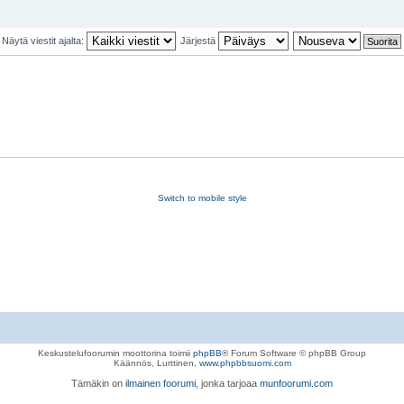
Näytä viestit ajalta:
Järjestä
Switch to mobile style
Keskustelufoorumin moottorina toimii
phpBB
® Forum Software © phpBB Group
Käännös, Lurttinen,
www.phpbbsuomi.com
Tämäkin on
ilmainen foorumi
, jonka tarjoaa
munfoorumi.com