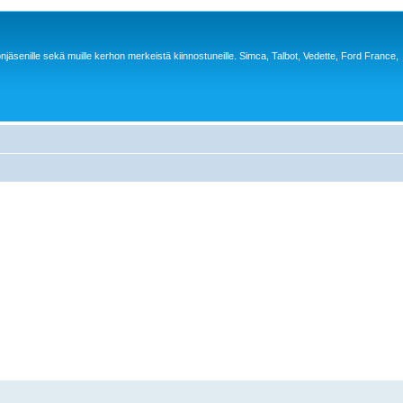
jäsenille sekä muille kerhon merkeistä kiinnostuneille. Simca, Talbot, Vedette, Ford France,