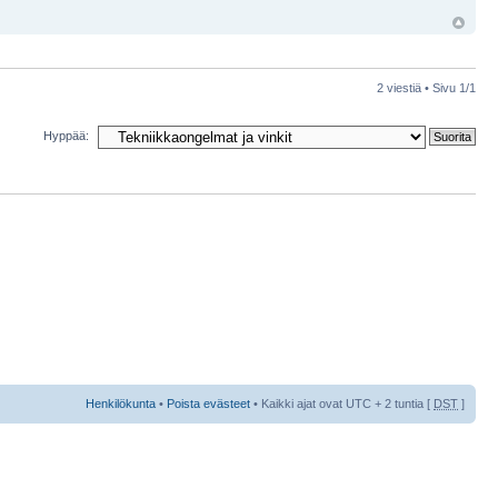
2 viestiä • Sivu
1
/
1
Hyppää:
Henkilökunta
•
Poista evästeet
• Kaikki ajat ovat UTC + 2 tuntia [
DST
]