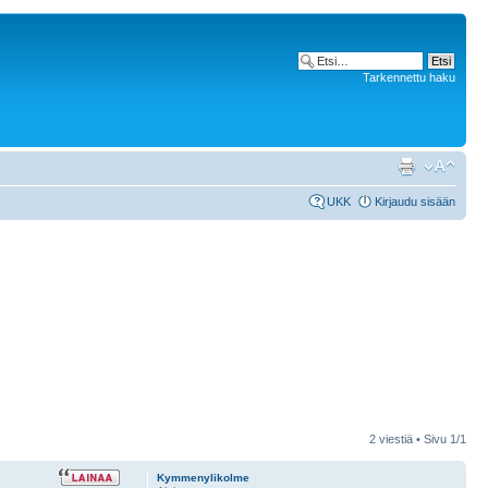
Tarkennettu haku
UKK
Kirjaudu sisään
2 viestiä • Sivu
1
/
1
Kymmenylikolme