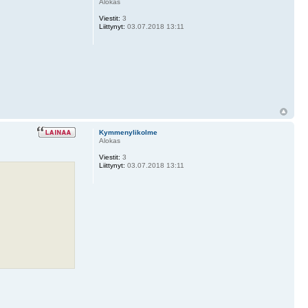
Alokas
Viestit:
3
Liittynyt:
03.07.2018 13:11
Kymmenylikolme
Alokas
Viestit:
3
Liittynyt:
03.07.2018 13:11