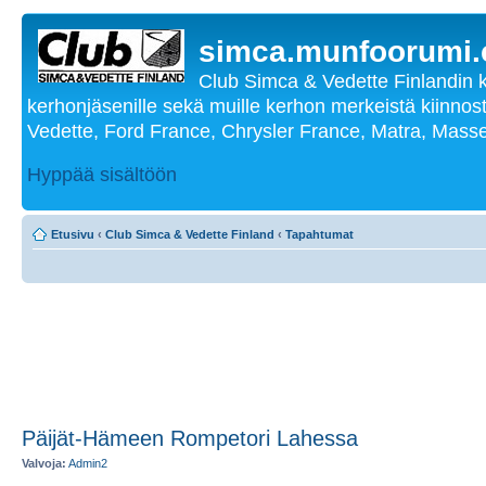
simca.munfoorumi
Club Simca & Vedette Finlandin 
kerhonjäsenille sekä muille kerhon merkeistä kiinnost
Vedette, Ford France, Chrysler France, Matra, Masse
Hyppää sisältöön
Etusivu
‹
Club Simca & Vedette Finland
‹
Tapahtumat
Päijät-Hämeen Rompetori Lahessa
Valvoja:
Admin2