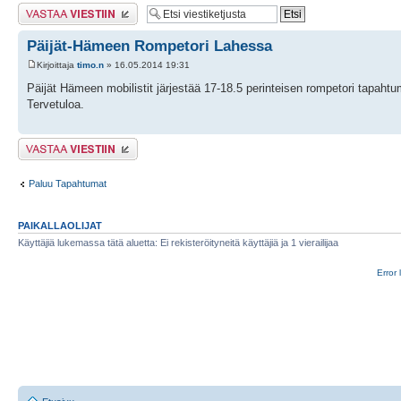
Lähetä vastaus
Päijät-Hämeen Rompetori Lahessa
Kirjoittaja
timo.n
» 16.05.2014 19:31
Päijät Hämeen mobilistit järjestää 17-18.5 perinteisen rompetori tapa
Tervetuloa.
Lähetä vastaus
Paluu Tapahtumat
PAIKALLAOLIJAT
Käyttäjiä lukemassa tätä aluetta: Ei rekisteröityneitä käyttäjiä ja 1 vierailijaa
Error 