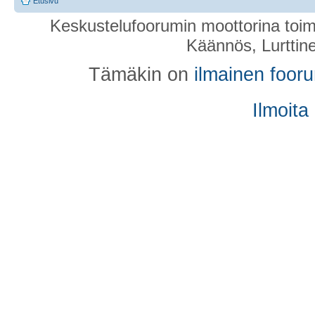
Etusivu
Keskustelufoorumin moottorina toim
Käännös, Lurttin
Tämäkin on
ilmainen foor
Ilmoita