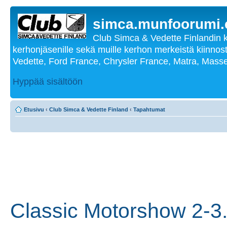
simca.munfoorumi
Club Simca & Vedette Finlandin 
kerhonjäsenille sekä muille kerhon merkeistä kiinnost
Vedette, Ford France, Chrysler France, Matra, Masse
Hyppää sisältöön
Etusivu
‹
Club Simca & Vedette Finland
‹
Tapahtumat
Classic Motorshow 2-3