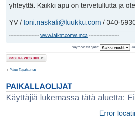
yhteyttä. Kaikki apu on tervetullutta ja ot
YV /
toni.naskali@luukku.com
/ 040-593
--------------------
www.laikat.com/simca
--------------------
Näytä viestit ajalta:
Jä
Lähetä vastaus
Paluu Tapahtumat
PAIKALLAOLIJAT
Käyttäjiä lukemassa tätä aluetta: Ei r
Error locati