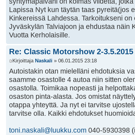
syntymäpäiväni on kolmas viidettä, jotka
Lapissa Nyt kun täytän taas pyreitä(jos e
Kinkereissä Lahdessa. Tarkoitukseni on
Jyväskylän Talviajoon ja ehdustaa näi
Vuotta Kerholaisille.
Re: Classic Motorshow 2-3.5.2015
Kirjoittaja
Naskali
» 06.01.2015 23:18
Autoistakin otan mielelläni ehdotuksia v
saamme osastolle 4 autoa niin sitten ole
osastolla. Toimikaa nopeasti ja helpotta
osaston pinta-alasta. Jos omistat näyttel
otappa yhteyttä. Ja nyt ei tarvitse ujostel
tarvitse olla. Kaikki ehdotukset huomioid
toni.naskali@luukku.com
040-5930398 (ilt