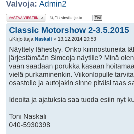
Valvoja:
Admin2
Lähetä vastaus
Classic Motorshow 2-3.5.2015
Kirjoittaja
Naskali
» 13.12.2014 20:53
Näyttely lähestyy. Onko kiinnostuneita
järjestämään Simcoja näytille? Minä olen
vaan saadaan porukka kasaan hoitamaa
vielä purkaminenkin. Viikonlopulle tarvi
osastolle ja autojakin sinne pitäisi taas 
Ideoita ja ajatuksia saa tuoda esiin nyt k
Toni Naskali
040-5930398