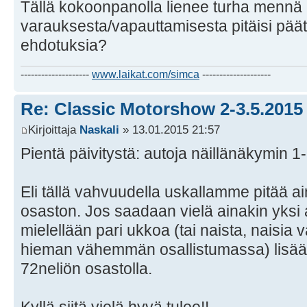
Tällä kokoonpanolla lienee turha mennä 
varauksesta/vapauttamisesta pitäisi päät
ehdotuksia?
--------------------
www.laikat.com/simca
--------------------
Re: Classic Motorshow 2-3.5.2015
Kirjoittaja
Naskali
» 13.01.2015 21:57
Pientä päivitystä: autoja näillänäkymin 1
Eli tällä vahvuudella uskallamme pitää a
osaston. Jos saadaan vielä ainakin yksi 
mielellään pari ukkoa (tai naista, naisia 
hieman vähemmän osallistumassa) lisää 
72neliön osastolla.
Kyllä siitä vielä hyvä tulee!!