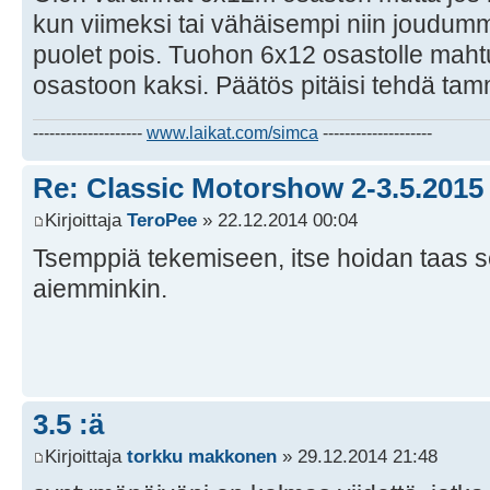
kun viimeksi tai vähäisempi niin joudumm
puolet pois. Tuohon 6x12 osastolle mahtu
osastoon kaksi. Päätös pitäisi tehdä ta
--------------------
www.laikat.com/simca
--------------------
Re: Classic Motorshow 2-3.5.2015
Kirjoittaja
TeroPee
» 22.12.2014 00:04
Tsemppiä tekemiseen, itse hoidan taas
aiemminkin.
3.5 :ä
Kirjoittaja
torkku makkonen
» 29.12.2014 21:48