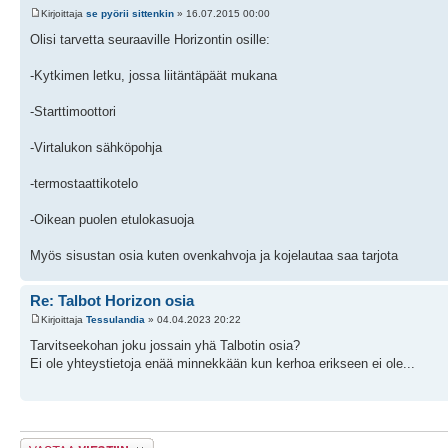
Kirjoittaja
se pyörii sittenkin
» 16.07.2015 00:00
Olisi tarvetta seuraaville Horizontin osille:
-Kytkimen letku, jossa liitäntäpäät mukana
-Starttimoottori
-Virtalukon sähköpohja
-termostaattikotelo
-Oikean puolen etulokasuoja
Myös sisustan osia kuten ovenkahvoja ja kojelautaa saa tarjota
Re: Talbot Horizon osia
Kirjoittaja
Tessulandia
» 04.04.2023 20:22
Tarvitseekohan joku jossain yhä Talbotin osia?
Ei ole yhteystietoja enää minnekkään kun kerhoa erikseen ei ole...
Lähetä vastaus