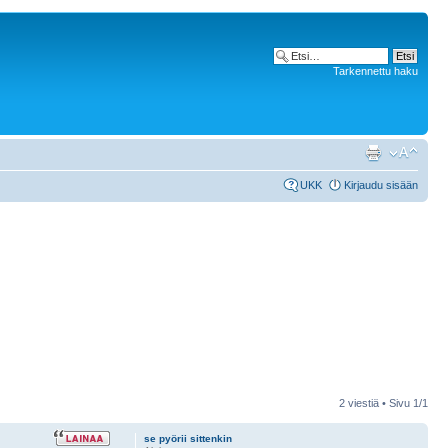
Tarkennettu haku
UKK
Kirjaudu sisään
2 viestiä • Sivu
1
/
1
se pyörii sittenkin