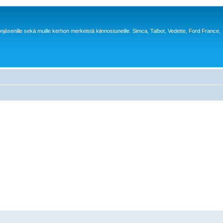
jäsenille sekä muille kerhon merkeistä kiinnostuneille. Simca, Talbot, Vedette, Ford France,