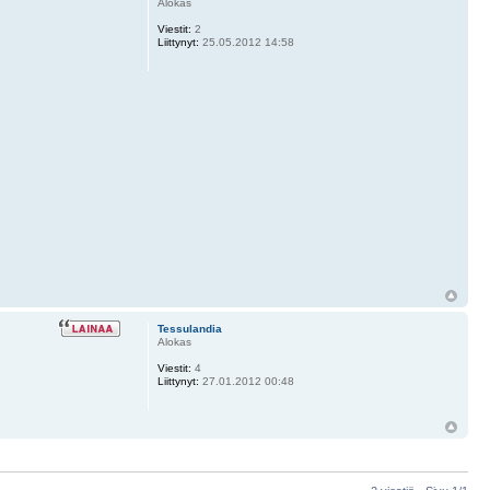
Alokas
Viestit:
2
Liittynyt:
25.05.2012 14:58
Tessulandia
Alokas
Viestit:
4
Liittynyt:
27.01.2012 00:48