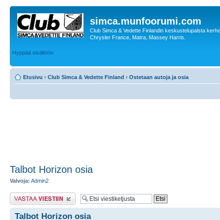
simca.munfoorumi.com
Club Simca & Vedette Finlandin keskustelupalsta kerhon
Chrysler France, Matra, Massey Harris.
Hyppää sisältöön
Etusivu
‹
Club Simca & Vedette Finland
‹
Ostetaan autoja ja osia
Talbot Horizon osia
Valvoja:
Admin2
Lähetä vastaus
Talbot Horizon osia