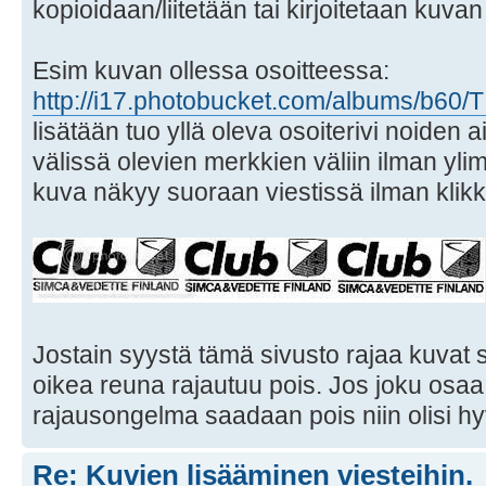
kopioidaan/liitetään tai kirjoitetaan kuva
Esim kuvan ollessa osoitteessa:
http://i17.photobucket.com/albums/b60/T 
lisätään tuo yllä oleva osoiterivi noiden
välissä olevien merkkien väliin ilman ylimä
kuva näkyy suoraan viestissä ilman klikka
Jostain syystä tämä sivusto rajaa kuvat s
oikea reuna rajautuu pois. Jos joku osa
rajausongelma saadaan pois niin olisi hy
Re: Kuvien lisääminen viesteihin.