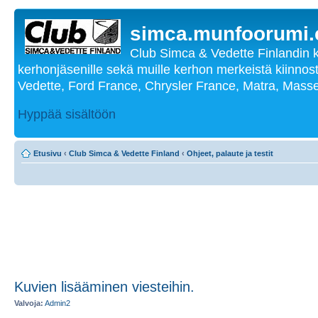
simca.munfoorumi
Club Simca & Vedette Finlandin 
kerhonjäsenille sekä muille kerhon merkeistä kiinnost
Vedette, Ford France, Chrysler France, Matra, Masse
Hyppää sisältöön
Etusivu
‹
Club Simca & Vedette Finland
‹
Ohjeet, palaute ja testit
Kuvien lisääminen viesteihin.
Valvoja:
Admin2