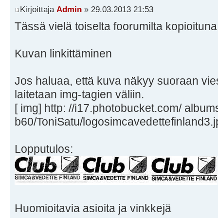
Kirjoittaja
Admin
» 29.03.2013 21:53
Tässä vielä toiselta foorumilta kopioitun
Kuvan linkittäminen
Jos haluaa, että kuva näkyy suoraan vies
laitetaan img-tagien väliin.
[ img] http: //i17.photobucket.com/ album
b60/ToniSatu/logosimcavedettefinland3.jp
Lopputulos:
Huomioitavia asioita ja vinkkejä