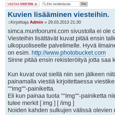
Lähetä vastaus
Kuvien lisääminen viesteihin.
Kirjoittaja
Admin
» 29.03.2013 21:30
simca.munfoorumi.com sivustolla ei ole 
Viesteihin lisättävät kuvat pitää ensin tall
ulkopuoliseelle palvelimelle. Hyvä ilmai
on esim.
http://www.photobucket.com
Sinne pitää ensin rekisteröityä jotta saa 
Kun kuvat ovat siellä niin sen jälkeen niit
painamalla viestiä kirjoitettaessa viestik
""Img""-painiketta.
Eli kun painaa tuota ""Img""-painiketta nii
tulee merkit [ img ] [ /img ]
Noiden kahden sulkujen välissä olevien 