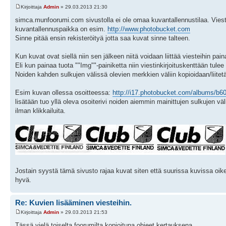
Kirjoittaja
Admin
» 29.03.2013 21:30
simca.munfoorumi.com sivustolla ei ole omaa kuvantallennustilaa. Viesteih
kuvantallennuspaikka on esim.
http://www.photobucket.com
Sinne pitää ensin rekisteröityä jotta saa kuvat sinne talteen.
Kun kuvat ovat siellä niin sen jälkeen niitä voidaan liittää viesteihin pai
Eli kun painaa tuota ""Img""-painiketta niin viestinkirjoituskenttään tulee 
Noiden kahden sulkujen välissä olevien merkkien väliin kopioidaan/liitetä
Esim kuvan ollessa osoitteessa:
http://i17.photobucket.com/albums/b60/
lisätään tuo yllä oleva osoiterivi noiden aiemmin mainittujen sulkujen vä
ilman klikkailuita.
Jostain syystä tämä sivusto rajaa kuvat siten että suurissa kuvissa oik
hyvä.
Re: Kuvien lisääminen viesteihin.
Kirjoittaja
Admin
» 29.03.2013 21:53
Tässä vielä toiselta foorumilta kopioituna ohjeet kertauksena.