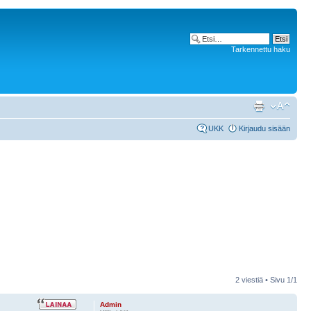
Tarkennettu haku
UKK
Kirjaudu sisään
2 viestiä • Sivu
1
/
1
Admin