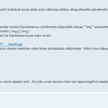
in lisättävät kuvat pitää ensin tallentaa jollekin ulkopuoliseelle palvelimell
namalla viestiä kirjoitettaessa viestikentän yläpuolella olevaa ""Img""-painiketta
merkit [ img ] [ /img ]
än tai kirjoitetaan kuvan koko osoite.
T ... nland3.jpg
lissä olevien merkkien väliin ilman ylimääräisiä välilyöntejä. Silloin kuva näk
ea reuna rajautuu pois. Jos joku osaa neuvoa miten tuo rajausongelma saadaan