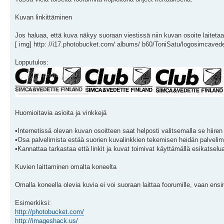
Kuvan linkittäminen
Jos haluaa, että kuva näkyy suoraan viestissä niin kuvan osoite laitetaa
[ img] http: //i17.photobucket.com/ albums/ b60/ToniSatu/logosimcavedet
Lopputulos:
Huomioitavia asioita ja vinkkejä
•Internetissä olevan kuvan osoitteen saat helposti valitsemalla se hiiren
•Osa palvelimista estää suorien kuvalinkkien tekemisen heidän palvelimil
•Kannattaa tarkastaa että linkit ja kuvat toimivat käyttämällä esikatselu
Kuvien laittaminen omalta koneelta
Omalla koneella olevia kuvia ei voi suoraan laittaa foorumille, vaan ensin 
Esimerkiksi:
http://photobucket.com/
http://imageshack.us/