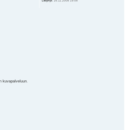
Liittynyt:
16.11.2008 19:06
in kuvapalveluun.