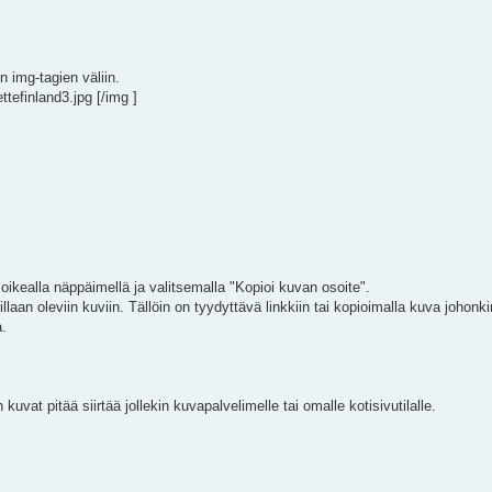
n img-tagien väliin.
tefinland3.jpg [/img ]
 oikealla näppäimellä ja valitsemalla "Kopioi kuvan osoite".
laan oleviin kuviin. Tällöin on tyydyttävä linkkiin tai kopioimalla kuva johonk
a.
kuvat pitää siirtää jollekin kuvapalvelimelle tai omalle kotisivutilalle.