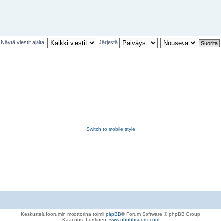
Näytä viestit ajalta:
Järjestä
Switch to mobile style
Keskustelufoorumin moottorina toimii
phpBB
® Forum Software © phpBB Group
Käännös, Lurttinen,
www.phpbbsuomi.com