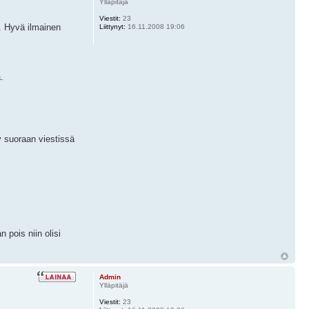
Ylläpitäjä
Viestit:
23
e. Hyvä ilmainen
Liittynyt:
16.11.2008 19:06
.
yy suoraan viestissä
 pois niin olisi
Admin
Ylläpitäjä
Viestit:
23