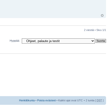
2 viestiä • Sivu
1
/
1
Hyppää:
Henkilökunta
•
Poista evästeet
• Kaikki ajat ovat UTC + 2 tuntia [
DST
]