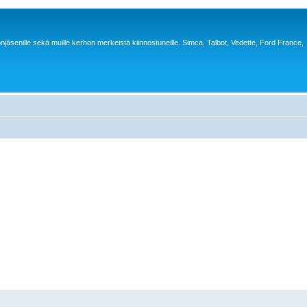
jäsenille sekä muille kerhon merkeistä kiinnostuneille. Simca, Talbot, Vedette, Ford France,