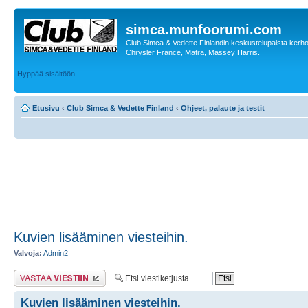
simca.munfoorumi.com
Club Simca & Vedette Finlandin keskustelupalsta kerhon
Chrysler France, Matra, Massey Harris.
Hyppää sisältöön
Etusivu
‹
Club Simca & Vedette Finland
‹
Ohjeet, palaute ja testit
Kuvien lisääminen viesteihin.
Valvoja:
Admin2
Lähetä vastaus
Kuvien lisääminen viesteihin.