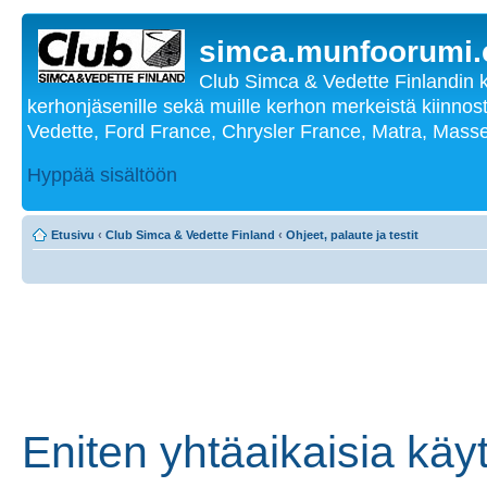
simca.munfoorumi
Club Simca & Vedette Finlandin 
kerhonjäsenille sekä muille kerhon merkeistä kiinnost
Vedette, Ford France, Chrysler France, Matra, Masse
Hyppää sisältöön
Etusivu
‹
Club Simca & Vedette Finland
‹
Ohjeet, palaute ja testit
Eniten yhtäaikaisia käyt