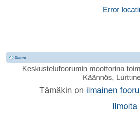
Error locati
Etusivu
Keskustelufoorumin moottorina toim
Käännös, Lurttin
Tämäkin on
ilmainen foor
Ilmoita