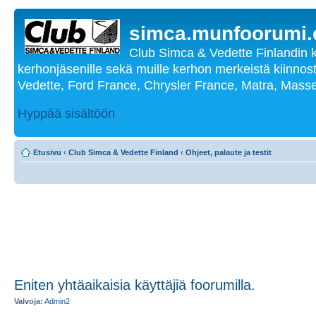
simca.munfoorumi
Club Simca & Vedette Finlandin 
kerhonjäsenille sekä muille kerhon merkeistä kiinnost
Vedette, Ford France, Chrysler France, Matra, Masse
Hyppää sisältöön
Etusivu
‹
Club Simca & Vedette Finland
‹
Ohjeet, palaute ja testit
Eniten yhtäaikaisia käyttäjiä foorumilla.
Valvoja:
Admin2