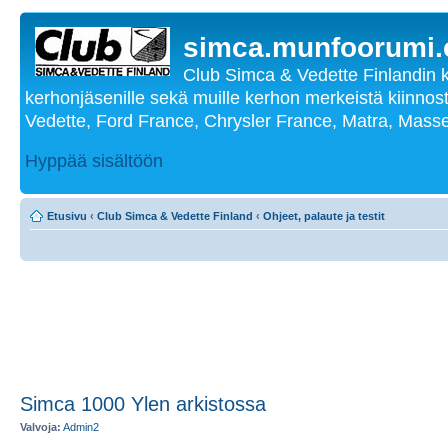
simca.munfoorumi
Club Simca & Vedette Finlandin 
kerhonjäsenille sekä muille kerhon merkeistä kiinnost
Vedette, Ford France, Chrysler France, Matra, Masse
Hyppää sisältöön
Etusivu
‹
Club Simca & Vedette Finland
‹
Ohjeet, palaute ja testit
Simca 1000 Ylen arkistossa
Valvoja:
Admin2