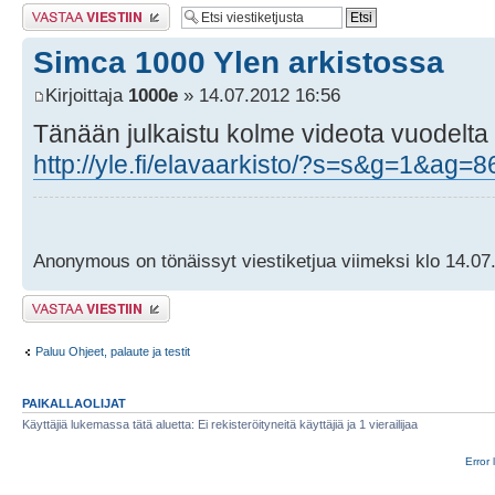
Lähetä vastaus
Simca 1000 Ylen arkistossa
Kirjoittaja
1000e
» 14.07.2012 16:56
Tänään julkaistu kolme videota vuodelta
http://yle.fi/elavaarkisto/?s=s&g=1&ag
Anonymous on tönäissyt viestiketjua viimeksi klo 14.07
Lähetä vastaus
Paluu Ohjeet, palaute ja testit
PAIKALLAOLIJAT
Käyttäjiä lukemassa tätä aluetta: Ei rekisteröityneitä käyttäjiä ja 1 vierailijaa
Error 