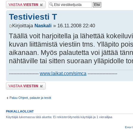
Lähetä vastaus
Testiviesti T
Kirjoittaja
Naskali
» 16.11.2008 22:40
Täällä voit harjoitella ja lähettää kokeiluv
kuvan liittämistä viestiin tms. Ylläpito poi
aikanaan. Myös palautetta voi jättää tänn
nähtäville tai sitten suoraan ylläpidolle 
--------------------
www.laikat.com/simca
--------------------
Lähetä vastaus
Paluu Ohjeet, palaute ja testit
PAIKALLAOLIJAT
Käyttäjiä lukemassa tätä aluetta: Ei rekisteröityneitä käyttäjiä ja 1 vierailijaa
Error 