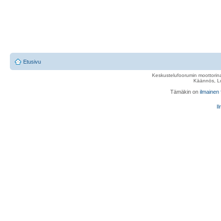
Etusivu
Keskustelufoorumin moottorina
Käännös, Lu
Tämäkin on
ilmainen
Il