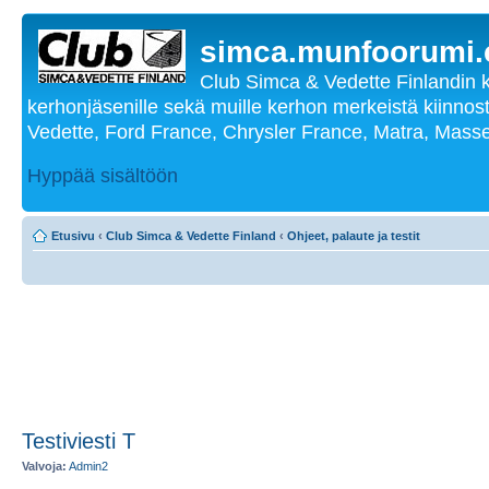
simca.munfoorumi
Club Simca & Vedette Finlandin 
kerhonjäsenille sekä muille kerhon merkeistä kiinnost
Vedette, Ford France, Chrysler France, Matra, Masse
Hyppää sisältöön
Etusivu
‹
Club Simca & Vedette Finland
‹
Ohjeet, palaute ja testit
Testiviesti T
Valvoja:
Admin2