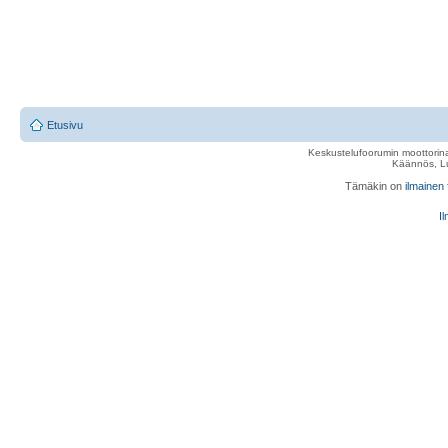
Etusivu
Keskustelufoorumin moottorina
Käännös, Lu
Tämäkin on
ilmainen
Il