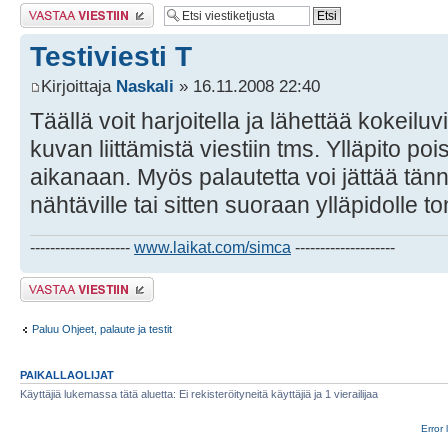
Lähetä vastaus
Testiviesti T
Kirjoittaja
Naskali
» 16.11.2008 22:40
Täällä voit harjoitella ja lähettää kokeiluv
kuvan liittämistä viestiin tms. Ylläpito poi
aikanaan. Myös palautetta voi jättää tänn
nähtäville tai sitten suoraan ylläpidolle 
--------------------
www.laikat.com/simca
--------------------
Lähetä vastaus
Paluu Ohjeet, palaute ja testit
PAIKALLAOLIJAT
Käyttäjiä lukemassa tätä aluetta: Ei rekisteröityneitä käyttäjiä ja 1 vierailijaa
Error 