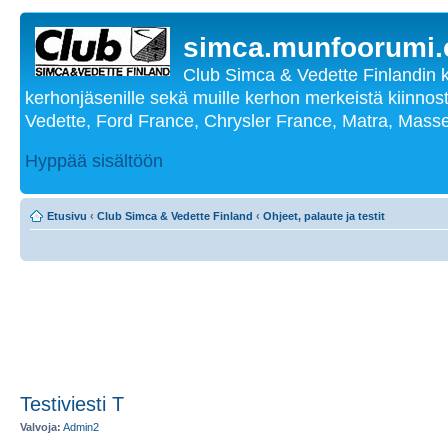
simca.munfoorumi
Club Simca & Vedette Finlandin 
kerhonjäsenille sekä muille kerhon merkeistä kiinnost
Vedette, Ford France, Chrysler France, Matra, Masse
Hyppää sisältöön
Etusivu
‹
Club Simca & Vedette Finland
‹
Ohjeet, palaute ja testit
Testiviesti T
Valvoja:
Admin2