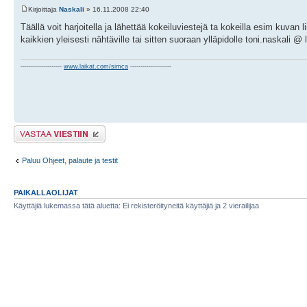
Kirjoittaja
Naskali
» 16.11.2008 22:40
Täällä voit harjoitella ja lähettää kokeiluviestejä ta kokeilla esim kuvan 
kaikkien yleisesti nähtäville tai sitten suoraan ylläpidolle toni.naskali 
--------------------
www.laikat.com/simca
--------------------
Lähetä vastaus
Paluu Ohjeet, palaute ja testit
PAIKALLAOLIJAT
Käyttäjiä lukemassa tätä aluetta: Ei rekisteröityneitä käyttäjiä ja 2 vierailijaa