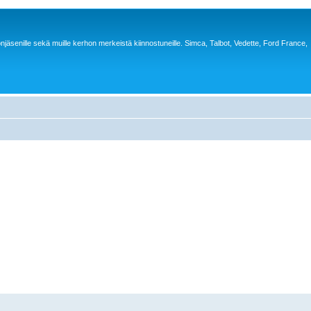
jäsenille sekä muille kerhon merkeistä kiinnostuneille. Simca, Talbot, Vedette, Ford France,