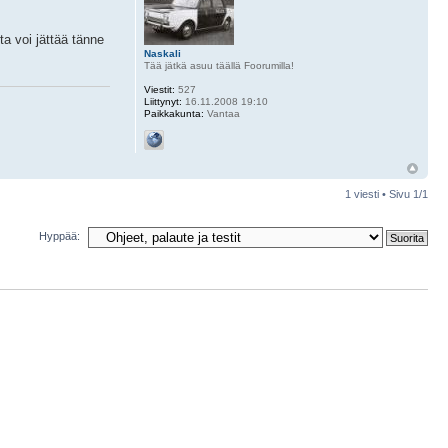
ta voi jättää tänne
Naskali
Tää jätkä asuu täällä Foorumilla!
Viestit:
527
Liittynyt:
16.11.2008 19:10
Paikkakunta:
Vantaa
1 viesti • Sivu
1
/
1
Hyppää: