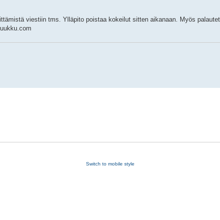
liittämistä viestiin tms. Ylläpito poistaa kokeilut sitten aikanaan. Myös palautet
@ luukku.com
Switch to mobile style