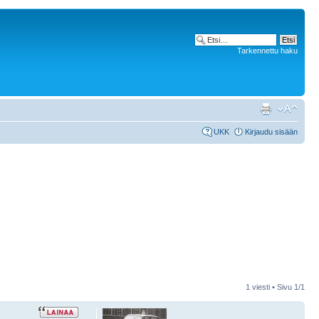
Tarkennettu haku
UKK
Kirjaudu sisään
1 viesti • Sivu
1
/
1