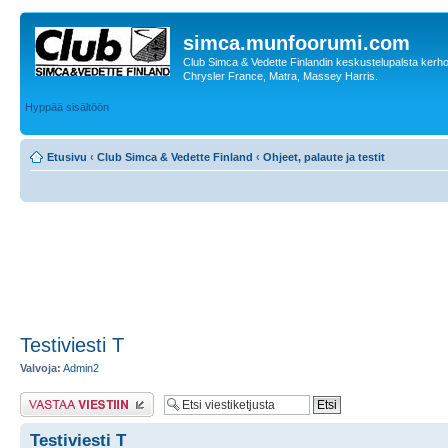
simca.munfoorumi.com
Club Simca & Vedette Finlandin keskustelupalsta kerhon
Chrysler France, Matra, Massey Harris.
Hyppää sisältöön
Etusivu
‹
Club Simca & Vedette Finland
‹
Ohjeet, palaute ja testit
Testiviesti T
Valvoja:
Admin2
Lähetä vastaus
Testiviesti T